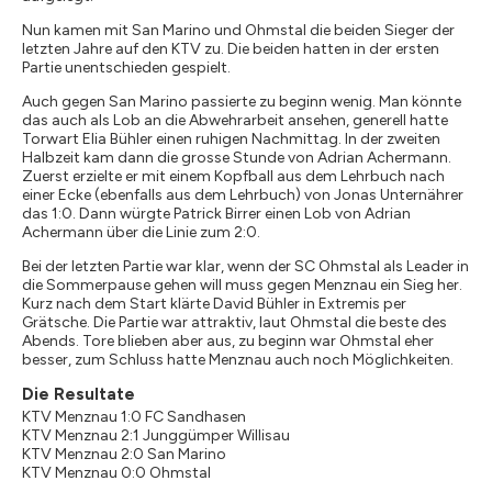
Nun kamen mit San Marino und Ohmstal die beiden Sieger der
letzten Jahre auf den KTV zu. Die beiden hatten in der ersten
Partie unentschieden gespielt.
Auch gegen San Marino passierte zu beginn wenig. Man könnte
das auch als Lob an die Abwehrarbeit ansehen, generell hatte
Torwart Elia Bühler einen ruhigen Nachmittag. In der zweiten
Halbzeit kam dann die grosse Stunde von Adrian Achermann.
Zuerst erzielte er mit einem Kopfball aus dem Lehrbuch nach
einer Ecke (ebenfalls aus dem Lehrbuch) von Jonas Unternährer
das 1:0. Dann würgte Patrick Birrer einen Lob von Adrian
Achermann über die Linie zum 2:0.
Bei der letzten Partie war klar, wenn der SC Ohmstal als Leader in
die Sommerpause gehen will muss gegen Menznau ein Sieg her.
Kurz nach dem Start klärte David Bühler in Extremis per
Grätsche. Die Partie war attraktiv, laut Ohmstal die beste des
Abends. Tore blieben aber aus, zu beginn war Ohmstal eher
besser, zum Schluss hatte Menznau auch noch Möglichkeiten.
Die Resultate
KTV Menznau 1:0 FC Sandhasen
KTV Menznau 2:1 Junggümper Willisau
KTV Menznau 2:0 San Marino
KTV Menznau 0:0 Ohmstal