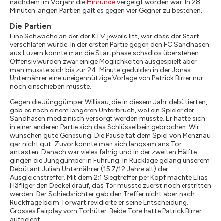
nachdem im Vorjahr die
Hinrunde
vergeigt worden war. In 28
Minuten langen Partien galt es gegen vier Gegner zu bestehen.
Die Partien
Eine Schwäche an der der KTV jeweils litt, war dass der Start
verschlafen wurde. In der ersten Partie gegen den FC Sandhasen
aus Luzern konnte man die Startphase schadlos überstehen.
Offensiv wurden zwar einige Möglichkeiten ausgespielt aber
man musste sich bis zur 24. Minute gedulden in der Jonas
Unternährer eine uneigennützige Vorlage von Patrick Birrer nur
noch einschieben musste.
Gegen die Jünggümper Willisau, die in diesem Jahr debütierten,
gab es nach einem längeren Unterbruch, weil ein Spieler der
Sandhasen medizinisch versorgt werden musste. Er hatte sich
in einer anderen Partie sich das Schlüsselbein gebrochen. Wir
wünschen gute Genesung. Die Pause tat dem Spiel von Menznau
gar nicht gut. Zuvor konnte man sich langsam ans Tor
antasten. Danach war vieles fahrig und in der zweiten Hälfte
gingen die Junggümper in Führung. In Rücklage gelang unserem
Debütant Julian Unternährer (15 7/12 Jahre alt) der
Ausgleichstreffer. Mit dem 2:1 Siegtreffer per Kopf machte Elias
Häfliger den Deckel drauf, das Tor musste zuerst noch erstritten
werden. Der Schiedsrichter gab den Treffer nicht aber nach
Rückfrage beim Torwart revidierte er seine Entscheidung.
Grosses Fairplay vom Torhüter. Beide Tore hatte Patrick Birrer
aufgelegt.