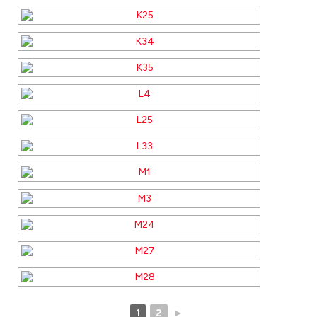
1
2
►