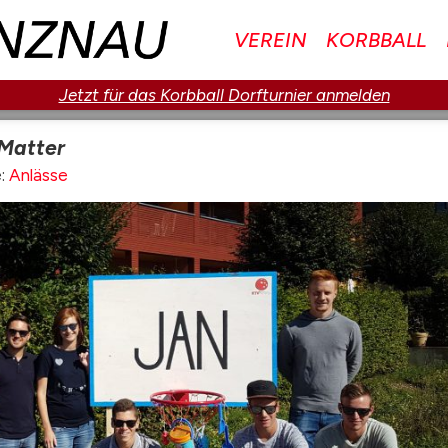
VEREIN
KORBBALL
Jetzt für das Korbball Dorfturnier anmelden
 Matter
e:
Anlässe