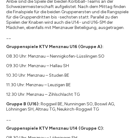
Anbei sind die Spiele der beiden Korbball-Teams an der
Schweizermeisterschaft aufgelistet. Nach dem Mittag finden
die Finalspiele für die beiden Gruppenersten und die Rangspiele
für die Gruppendritten bis -sechsten statt. Parallel zu den
Spielen der Knaben wird auch die U14- und U16-SM der
Mädchen, ebenfalls mit Menznauer Beteiligung, ausgetragen.
__
Gruppenspiele KTV Menznau U16 (Gruppe A):
08.30 Uhr: Menznau – Nennigkofen-Lüsslingen SO
09.30 Uhr: Menznau – Hallau SH
10.30 Uhr: Menznau – Studen BE
11.30 Uhr: Menznau – Leuzigen BE
12.30 Uhr: Menznau – Zihlschlacht TG
Gruppe B (U16):
Roggwil BE, Nunningen SO, Boswil AG,
Löhningen SH, Altnau TG, Neukirch-Roggwil TG
__
Gruppenspiele
KTV Menznau U14 (Gruppe C):
08.30 Uhr: Menznau – Löhningen SH