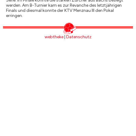
Serie. Im Finale konnte die starken Zürcher aus Bachs besiegt
werden. Am B-Turnier kam es zur Revanche des letztjährigen
Finals und diesmal konnte der KTV Menznau III den Pokal
erringen.
webtheke
|
Datenschutz