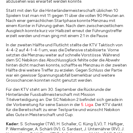
abzusehen was erwartet werden konnte.
Statt mit den für die Hinterländermeisterschaft üblichen 10
Spielern trat man mit 11 gegen 11 über die vollen 90 Minuten an.
Nach einer gemächlichen Startphase konnte Menznau mit
einem Konter in Führung gehen. Nach dem zwischenzeitlichem
Ausgleich konnte kurz vor Halbzeit erneut der Führungstreffer
erzielt werden und man ging mit einem 2:1 in die Pause.
In der zweiten Hälfte und Flutlicht stellte der KTV Taktisch von
4-4-2 auf 4-1-4-1 um, was die Defensive stabilisierte. Vorne
setzten die Menznau weiter auf schnelle Vorstösse. Während
dem SC Nebikon das Abschlussglück fehlte oder die Abwehr
hinten dicht machen konnte, schaffte es Menznau in der zweiten
Hälfte drei weitere Treffer zu erzielen. Gegen Schluss der Partie
war ein gewisser Spannungsabfall bemerkbar und weitere
Grosschancen konnten nicht genutzt werden.
Für den KTV steht am 30. September die Rückrunde der
Hinterländer Fussballmeisterschaft mit Mission
Titelverteidigung an. Der SC Nebikon 2 befindet sich gerade in
der Vorbereitung für seine Saison in der
5. Liga
. Der KTV dankt
für die Bereitschaft zu einer Testpartie und wünscht Nebikon
alles Gute in Meisterschaft und Cup.
Kader:
S. Schwegler (TW); H. Schaller, C. Küng (LV); T. Häfliger,
P. Wermelinger, A. Schärli (IV); G. Sardast, J. Unternährer (RV); J.