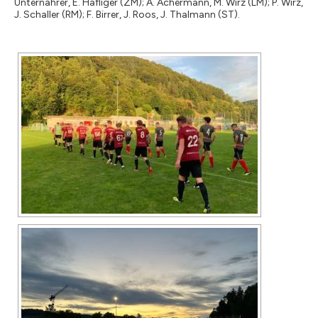
Unternährer, E. Häfliger (ZM); A. Achermann, M. Wirz (LM); P. Wirz,
J. Schaller (RM); F. Birrer, J. Roos, J. Thalmann (ST).